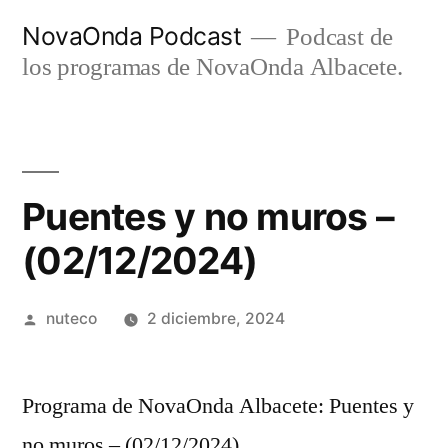
Ir
NovaOnda Podcast
Podcast de
al
los programas de NovaOnda Albacete.
contenido
Puentes y no muros –
(02/12/2024)
Publicada
nuteco
2 diciembre, 2024
por
Programa de NovaOnda Albacete: Puentes y
no muros – (02/12/2024)