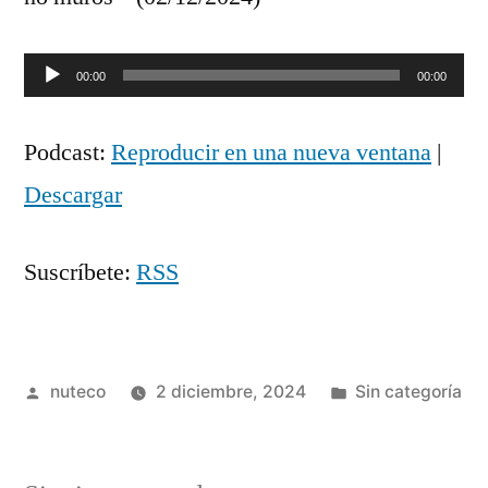
Reproductor
00:00
00:00
de
Podcast:
Reproducir en una nueva ventana
|
audio
Descargar
Suscríbete:
RSS
Publicada
Publicada
nuteco
2 diciembre, 2024
Sin categoría
por
en