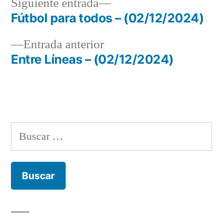
Siguiente
Siguiente entrada
entrada:
Fútbol para todos – (02/12/2024)
Navegación
Entrada
Entrada anterior
de
anterior:
Entre Líneas – (02/12/2024)
entradas
Buscar: