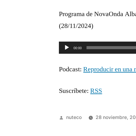
Programa de NovaOnda Albac
(28/11/2024)
Reproductor
00:00
de
Podcast:
Reproducir en una 
audio
Suscríbete:
RSS
Publicada
nuteco
28 noviembre, 2
por