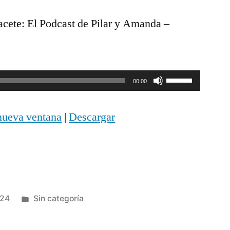
ete: El Podcast de Pilar y Amanda –
Utiliza
00:00
las
nueva ventana
|
Descargar
teclas
de
flecha
arriba/abajo
Publicada
024
Sin categoría
para
en
aumentar