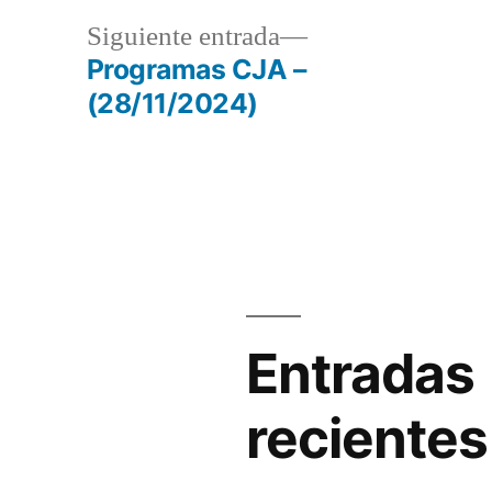
o
a
Siguiente
Siguiente entrada
disminuir
r:
entrada:
Programas CJA –
(28/11/2024)
el
volumen.
Entradas
recientes