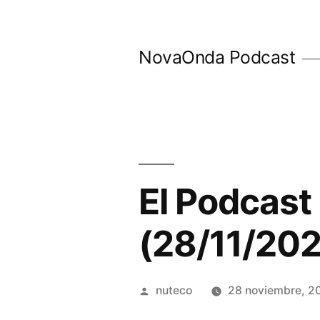
Ir
al
NovaOnda Podcast
contenido
El Podcast
(28/11/20
Publicada
nuteco
28 noviembre, 2
por