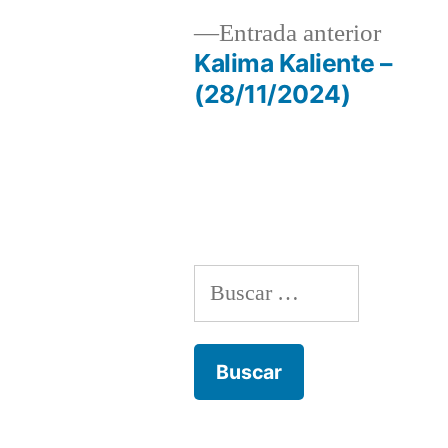
Entrad
Entrada anterior
anterio
Kalima Kaliente –
Navegación
(28/11/2024)
de
entradas
Buscar: