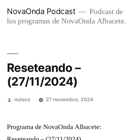
Ir
NovaOnda Podcast
Podcast de
al
los programas de NovaOnda Albacete.
contenido
Reseteando –
(27/11/2024)
Publicada
nuteco
27 noviembre, 2024
por
Programa de NovaOnda Albacete:
Reseteando – (27/11/2024)