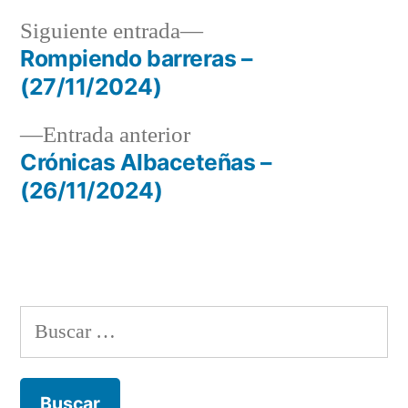
Siguiente
Siguiente entrada
entrada:
Rompiendo barreras –
Navegación
(27/11/2024)
de
Entrada
Entrada anterior
entradas
anterior:
Crónicas Albaceteñas –
(26/11/2024)
Buscar: