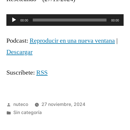
Reproductor
00:00
00:00
de
Podcast:
Reproducir en una nueva ventana
|
audio
Descargar
Suscríbete:
RSS
Publicada
nuteco
27 noviembre, 2024
por
Publicada
Sin categoría
en