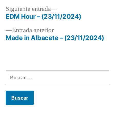
Siguiente
Siguiente entrada
entrada:
EDM Hour – (23/11/2024)
Navegación
Entrada
Entrada anterior
de
anterior:
Made in Albacete – (23/11/2024)
entradas
Buscar: