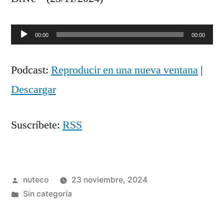
Reproductor
00:00
00:00
de
Podcast:
Reproducir en una nueva ventana
|
audio
Descargar
Suscríbete:
RSS
Publicada
nuteco
23 noviembre, 2024
por
Publicada
Sin categoría
en