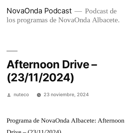
Ir
NovaOnda Podcast
Podcast de
al
los programas de NovaOnda Albacete.
contenido
Afternoon Drive –
(23/11/2024)
Publicada
nuteco
23 noviembre, 2024
por
Programa de NovaOnda Albacete: Afternoon
Drive – (23/11/2024)