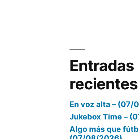
volumen.
Entradas
recientes
En voz alta – (07
Jukebox Time – (
Algo más que fútb
(07/08/2026)