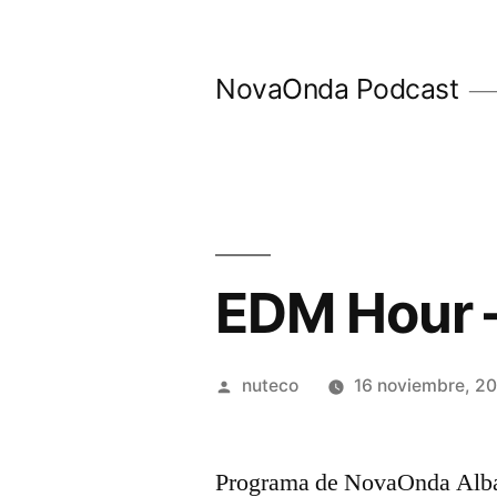
Ir
al
NovaOnda Podcast
contenido
EDM Hour –
Publicada
nuteco
16 noviembre, 2
por
Programa de NovaOnda Alba