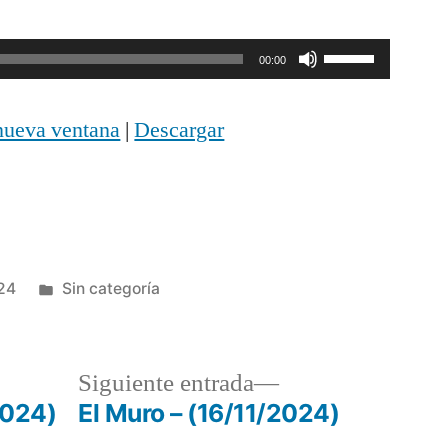
Utiliza
00:00
las
nueva ventana
|
Descargar
teclas
de
flecha
arriba/abajo
Publicada
24
Sin categoría
para
en
aumentar
o
a
Siguiente
Siguiente entrada
disminuir
r:
entrada:
2024)
El Muro – (16/11/2024)
el