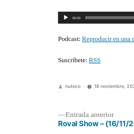
Reproductor
00:00
de
Podcast:
Reproducir en una 
audio
Suscríbete:
RSS
Publicada
nuteco
16 noviembre, 20
por
Entrad
Entrada anterior
anterio
Roval Show – (16/11/
Navegación