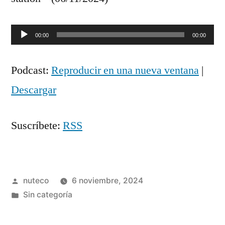
Reproductor
00:00
00:00
de
Podcast:
Reproducir en una nueva ventana
|
audio
Descargar
Suscríbete:
RSS
Publicada
nuteco
6 noviembre, 2024
por
Publicada
Sin categoría
en