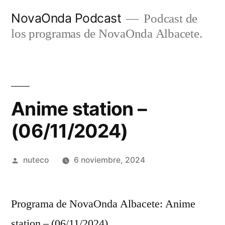
Ir
NovaOnda Podcast
Podcast de
al
los programas de NovaOnda Albacete.
contenido
Anime station –
(06/11/2024)
Publicada
nuteco
6 noviembre, 2024
por
Programa de NovaOnda Albacete: Anime
station – (06/11/2024)