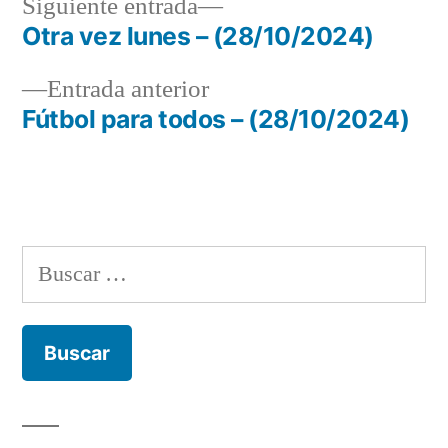
Siguiente
Siguiente entrada
entrada:
Otra vez lunes – (28/10/2024)
Navegación
Entrada
Entrada anterior
de
anterior:
Fútbol para todos – (28/10/2024)
entradas
Buscar: