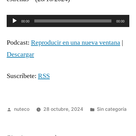
Reproductor
00:00
00:00
de
Podcast:
Reproducir en una nueva ventana
|
audio
Descargar
Suscríbete:
RSS
Publicada
Publicada
nuteco
28 octubre, 2024
Sin categoría
por
en