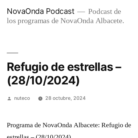
Ir
NovaOnda Podcast
Podcast de
al
los programas de NovaOnda Albacete.
contenido
Refugio de estrellas –
(28/10/2024)
Publicada
nuteco
28 octubre, 2024
por
Programa de NovaOnda Albacete: Refugio de
estrellas – (28/10/2024)