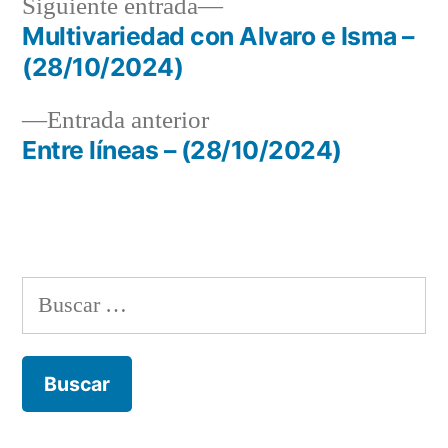
Siguiente
Siguiente entrada
entrada:
Multivariedad con Alvaro e Isma –
Navegación
(28/10/2024)
de
Entrada
Entrada anterior
entradas
anterior:
Entre líneas – (28/10/2024)
Buscar: