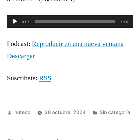
Reproductor
00:00
00:00
de
Podcast:
Reproducir en una nueva ventana
|
audio
Descargar
Suscríbete:
RSS
Publicada
Publicada
nuteco
28 octubre, 2024
Sin categoría
por
en