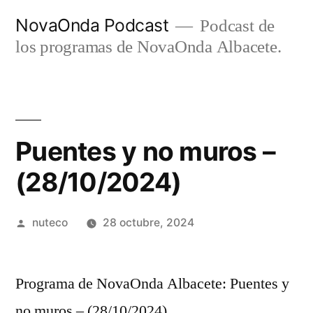
Ir
NovaOnda Podcast
Podcast de
al
los programas de NovaOnda Albacete.
contenido
Puentes y no muros –
(28/10/2024)
Publicada
nuteco
28 octubre, 2024
por
Programa de NovaOnda Albacete: Puentes y
no muros – (28/10/2024)