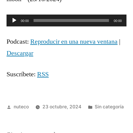
Reproductor
00:00
00:00
de
Podcast:
Reproducir en una nueva ventana
|
audio
Descargar
Suscríbete:
RSS
Publicada
Publicada
nuteco
23 octubre, 2024
Sin categoría
por
en