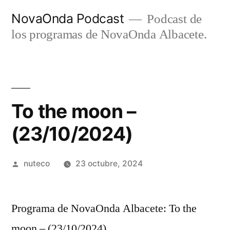
Ir
NovaOnda Podcast
Podcast de
al
los programas de NovaOnda Albacete.
contenido
To the moon –
(23/10/2024)
Publicada
nuteco
23 octubre, 2024
por
Programa de NovaOnda Albacete: To the
moon – (23/10/2024)