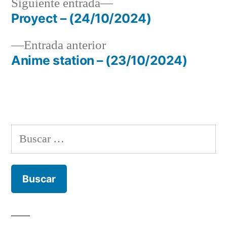
Siguiente
Siguiente entrada
entrada:
Proyect – (24/10/2024)
Navegación
Entrada
Entrada anterior
de
anterior:
Anime station – (23/10/2024)
entradas
Buscar: