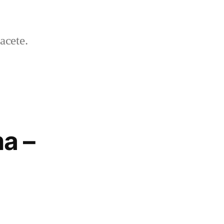
acete.
a –