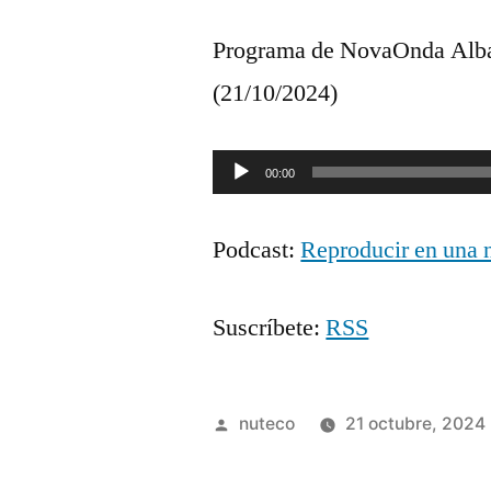
Programa de NovaOnda Albac
(21/10/2024)
Reproductor
00:00
de
Podcast:
Reproducir en una 
audio
Suscríbete:
RSS
Publicada
nuteco
21 octubre, 2024
por