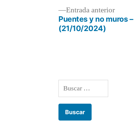
Entrad
Entrada anterior
anterio
Puentes y no muros –
Navegación
(21/10/2024)
de
entradas
Buscar: