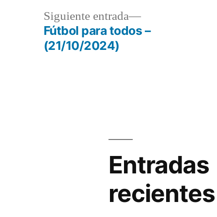
o
a
Siguiente
Siguiente entrada
disminuir
r:
entrada:
Fútbol para todos –
(21/10/2024)
el
volumen.
Entradas
recientes