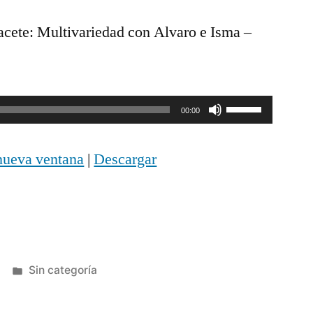
ete: Multivariedad con Alvaro e Isma –
Utiliza
00:00
las
nueva ventana
|
Descargar
teclas
de
flecha
arriba/abajo
Publicada
Sin categoría
para
en
aumentar