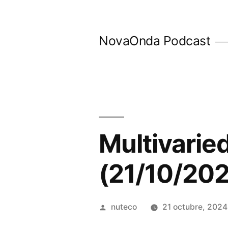
Ir
al
NovaOnda Podcast
contenido
Multivarie
(21/10/20
Publicada
nuteco
21 octubre, 2024
por