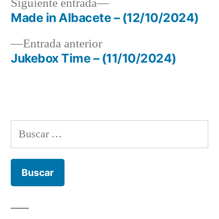
Siguiente
Siguiente entrada
entrada:
Made in Albacete – (12/10/2024)
Navegación
Entrada
Entrada anterior
de
anterior:
Jukebox Time – (11/10/2024)
entradas
Buscar: