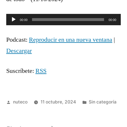
Reproductor
00:00
00:00
de
Podcast:
Reproducir en una nueva ventana
|
audio
Descargar
Suscríbete:
RSS
Publicada
Publicada
nuteco
11 octubre, 2024
Sin categoría
por
en