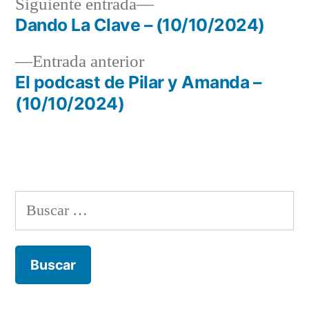
Siguiente
Siguiente entrada
entrada:
Dando La Clave – (10/10/2024)
Navegación
Entrada
Entrada anterior
de
anterior:
El podcast de Pilar y Amanda –
entradas
(10/10/2024)
Buscar: