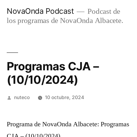
Ir
NovaOnda Podcast
Podcast de
al
los programas de NovaOnda Albacete.
contenido
Programas CJA –
(10/10/2024)
Publicada
nuteco
10 octubre, 2024
por
Programa de NovaOnda Albacete: Programas
CJA – (10/10/2024)