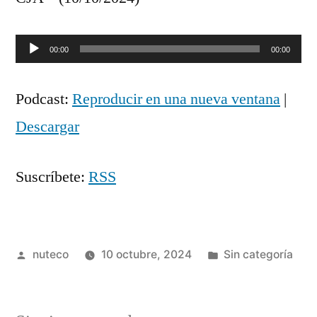
Reproductor
00:00
00:00
de
Podcast:
Reproducir en una nueva ventana
|
audio
Descargar
Suscríbete:
RSS
Publicada
Publicada
nuteco
10 octubre, 2024
Sin categoría
por
en