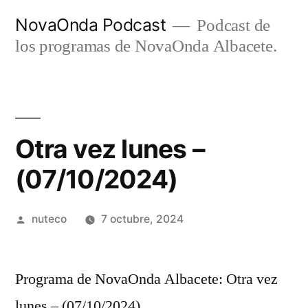
Ir
NovaOnda Podcast
Podcast de
al
los programas de NovaOnda Albacete.
contenido
Otra vez lunes –
(07/10/2024)
Publicada
nuteco
7 octubre, 2024
por
Programa de NovaOnda Albacete: Otra vez
lunes – (07/10/2024)