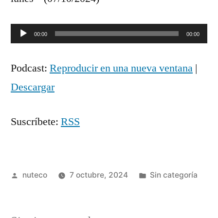
Reproductor
00:00
00:00
de
Podcast:
Reproducir en una nueva ventana
|
audio
Descargar
Suscríbete:
RSS
Publicada
Publicada
nuteco
7 octubre, 2024
Sin categoría
por
en