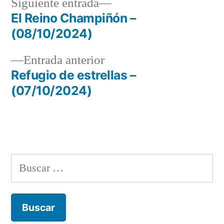
Siguiente
Siguiente entrada
entrada:
El Reino Champiñón –
Navegación
(08/10/2024)
de
Entrada
Entrada anterior
entradas
anterior:
Refugio de estrellas –
(07/10/2024)
Buscar: