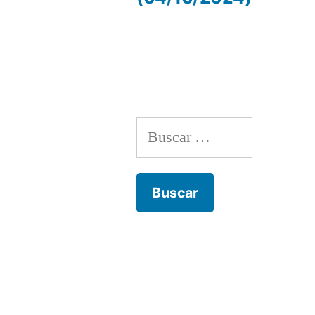
de
entradas
Buscar: