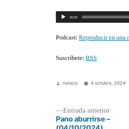
Reproductor
00:00
de
Podcast:
Reproducir en una 
audio
Suscríbete:
RSS
Publicada
nuteco
4 octubre, 2024
por
Entrad
Entrada anterior
anterio
Pano aburrirse –
Navegación
(04/10/2024)