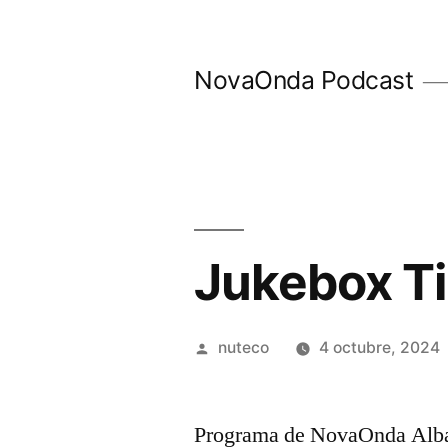
Ir
al
NovaOnda Podcast
contenido
Jukebox T
Publicada
nuteco
4 octubre, 2024
por
Programa de NovaOnda Alba