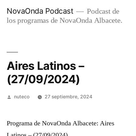
Ir
NovaOnda Podcast
Podcast de
al
los programas de NovaOnda Albacete.
contenido
Aires Latinos –
(27/09/2024)
Publicada
nuteco
27 septiembre, 2024
por
Programa de NovaOnda Albacete: Aires
Latinos – (27/09/2024)