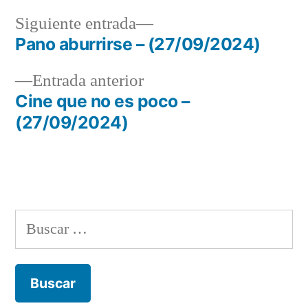
Siguiente
Siguiente entrada
entrada:
Pano aburrirse – (27/09/2024)
Navegación
Entrada
Entrada anterior
de
anterior:
Cine que no es poco –
entradas
(27/09/2024)
Buscar: