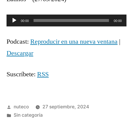
Reproductor
00:00
00:00
de
Podcast:
Reproducir en una nueva ventana
|
audio
Descargar
Suscríbete:
RSS
Publicada
nuteco
27 septiembre, 2024
por
Publicada
Sin categoría
en