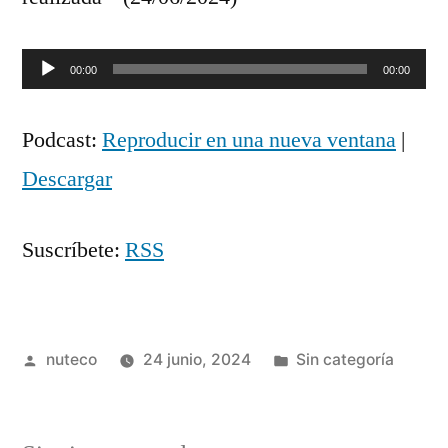
Reproductor
00:00
00:00
de
Podcast:
Reproducir en una nueva ventana
|
audio
Descargar
Suscríbete:
RSS
Publicada
Publicada
nuteco
24 junio, 2024
Sin categoría
por
en