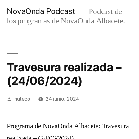
Ir
NovaOnda Podcast
Podcast de
al
los programas de NovaOnda Albacete.
contenido
Travesura realizada –
(24/06/2024)
Publicada
nuteco
24 junio, 2024
por
Programa de NovaOnda Albacete: Travesura
realizada – (24/06/2024)