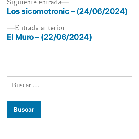
Siguiente
Siguiente entrada
entrada:
Los sicomotronic – (24/06/2024)
Navegación
Entrada
Entrada anterior
de
anterior:
El Muro – (22/06/2024)
entradas
Buscar: