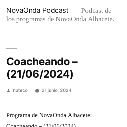
Ir
NovaOnda Podcast
Podcast de
al
los programas de NovaOnda Albacete.
contenido
Coacheando –
(21/06/2024)
Publicada
nuteco
21 junio, 2024
por
Programa de NovaOnda Albacete:
Coacheando – (21/06/2024)