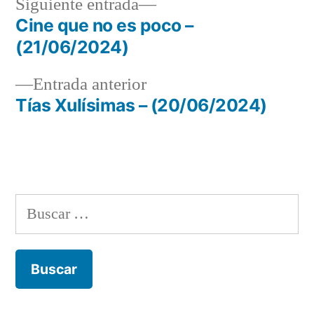
Siguiente
Siguiente entrada
entrada:
Cine que no es poco –
Navegación
(21/06/2024)
de
Entrada
Entrada anterior
entradas
anterior:
Tías Xulísimas – (20/06/2024)
Buscar: