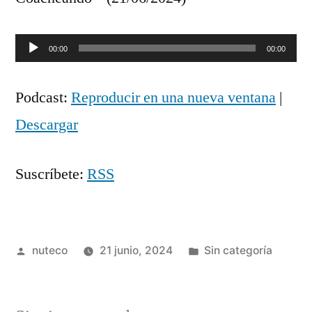
Reproductor
00:00
00:00
de
Podcast:
Reproducir en una nueva ventana
|
audio
Descargar
Suscríbete:
RSS
Publicada
Publicada
nuteco
21 junio, 2024
Sin categoría
por
en