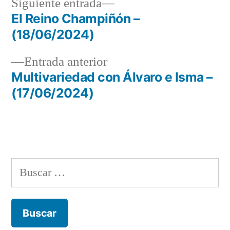
Siguiente
Siguiente entrada
entrada:
El Reino Champiñón –
Navegación
(18/06/2024)
de
Entrada
Entrada anterior
entradas
anterior:
Multivariedad con Álvaro e Isma –
(17/06/2024)
Buscar: