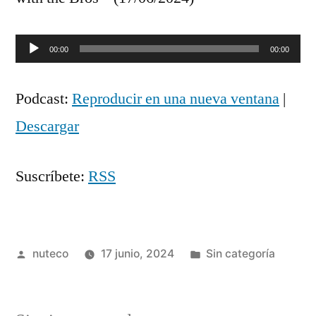
Reproductor
00:00
00:00
de
Podcast:
Reproducir en una nueva ventana
|
audio
Descargar
Suscríbete:
RSS
Publicada
Publicada
nuteco
17 junio, 2024
Sin categoría
por
en