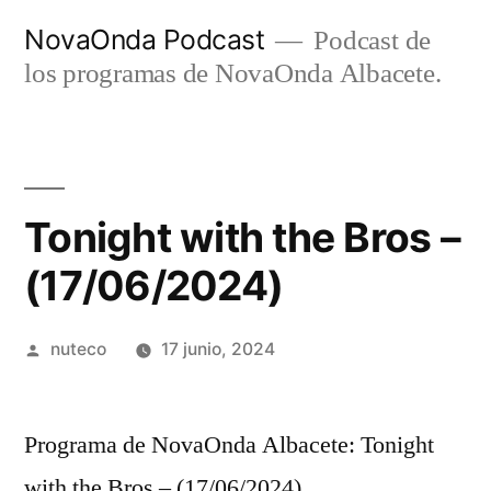
Ir
NovaOnda Podcast
Podcast de
al
los programas de NovaOnda Albacete.
contenido
Tonight with the Bros –
(17/06/2024)
Publicada
nuteco
17 junio, 2024
por
Programa de NovaOnda Albacete: Tonight
with the Bros – (17/06/2024)