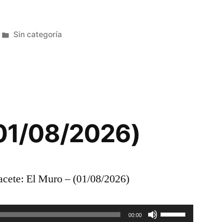
arriba/abajo
Publicada
Sin categoría
para
en
aumentar
o
disminuir
el
(01/08/2026)
volumen.
ete: El Muro – (01/08/2026)
Utiliza
00:00