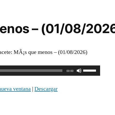
disminuir
el
enos – (01/08/202
volumen.
cete: MÃ¡s que menos – (01/08/2026)
Utiliza
00:00
las
nueva ventana
|
Descargar
teclas
de
flecha