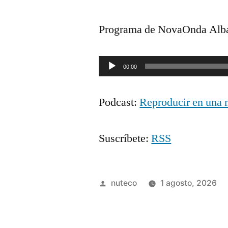
Programa de NovaOnda Alba
Reproductor
00:00
de
Podcast:
Reproducir en una 
audio
Suscríbete:
RSS
Publicada
nuteco
1 agosto, 2026
por