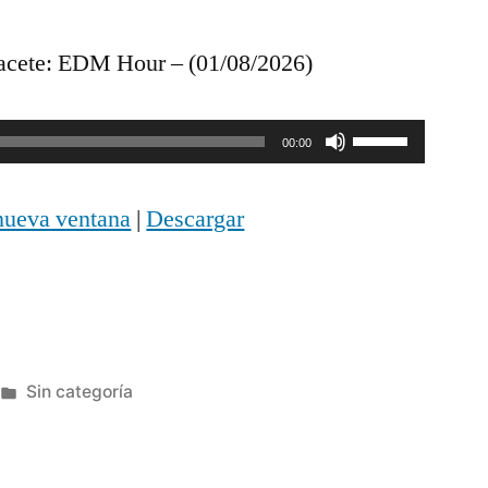
cete: EDM Hour – (01/08/2026)
Utiliza
00:00
las
nueva ventana
|
Descargar
teclas
de
flecha
arriba/abajo
Publicada
Sin categoría
para
en
aumentar
o