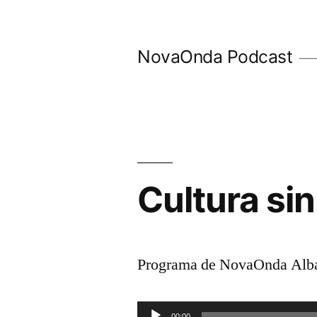
Ir
al
NovaOnda Podcast
contenido
Cultura si
Programa de NovaOnda Albac
Reproductor
00:00