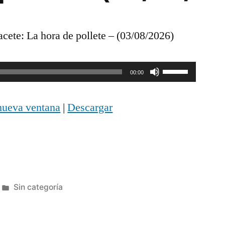
te: La hora de pollete – (03/08/2026)
Utiliza
00:00
las
nueva ventana
|
Descargar
teclas
de
flecha
arriba/abajo
Publicada
Sin categoría
para
en
aumentar