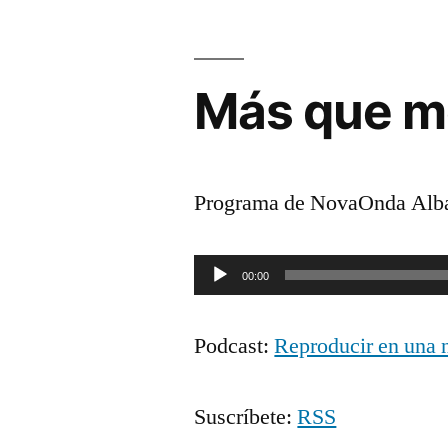
Más que m
Programa de NovaOnda Alba
Reproductor
00:00
de
Podcast:
Reproducir en una 
audio
Suscríbete:
RSS