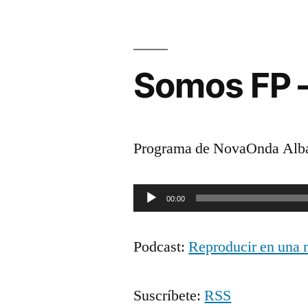
Somos FP 
Programa de NovaOnda Alba
Reproductor
00:00
de
Podcast:
Reproducir en una 
audio
Suscríbete:
RSS