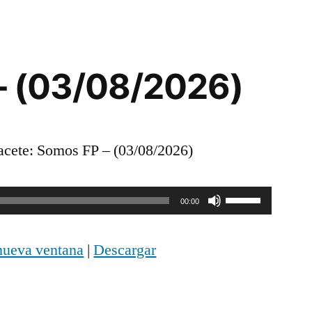
o
disminuir
el
– (03/08/2026)
volumen.
cete: Somos FP – (03/08/2026)
Utiliza
00:00
las
nueva ventana
|
Descargar
teclas
de
flecha