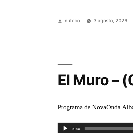
Publicada
nuteco
3 agosto, 2026
por
El Muro – 
Programa de NovaOnda Albac
Reproductor
00:00