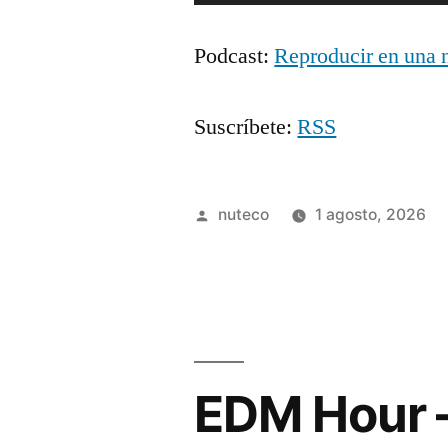
de
Podcast:
Reproducir en una 
audio
Suscríbete:
RSS
Publicada
nuteco
1 agosto, 2026
por
EDM Hour 