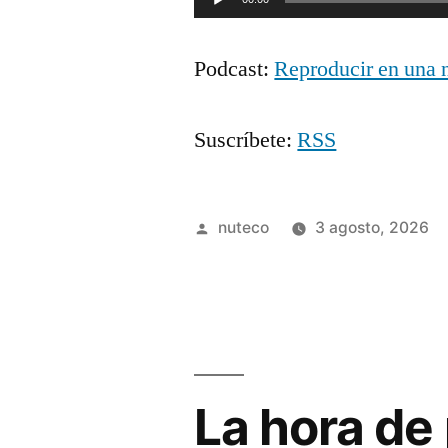
de
Podcast:
Reproducir en una 
audio
Suscríbete:
RSS
Publicada
nuteco
3 agosto, 2026
por
La hora de