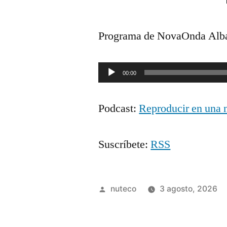
Programa de NovaOnda Albace
Reproductor
00:00
de
Podcast:
Reproducir en una 
audio
Suscríbete:
RSS
Publicada
nuteco
3 agosto, 2026
por