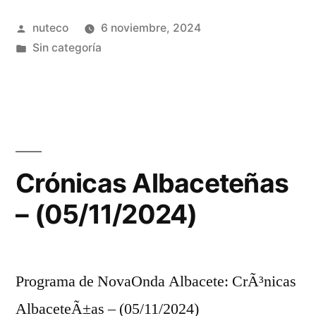
Publicada
nuteco
6 noviembre, 2024
por
Publicada
Sin categoría
en
Crónicas Albaceteñas
– (05/11/2024)
Programa de NovaOnda Albacete: CrÃ³nicas
AlbaceteÃ±as – (05/11/2024)