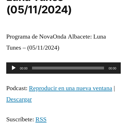
(05/11/2024)
Programa de NovaOnda Albacete: Luna
Tunes – (05/11/2024)
Reproductor
00:00
00:00
de
Podcast:
Reproducir en una nueva ventana
|
audio
Descargar
Suscríbete:
RSS