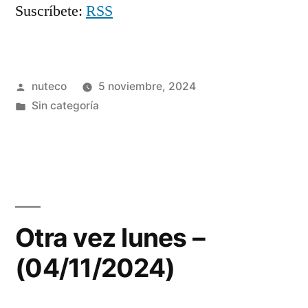
Suscríbete:
RSS
Publicada
nuteco
5 noviembre, 2024
por
Publicada
Sin categoría
en
Otra vez lunes –
(04/11/2024)