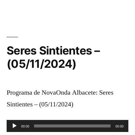
en
Seres Sintientes –
(05/11/2024)
Programa de NovaOnda Albacete: Seres
Sintientes – (05/11/2024)
Reproductor
00:00
00:00