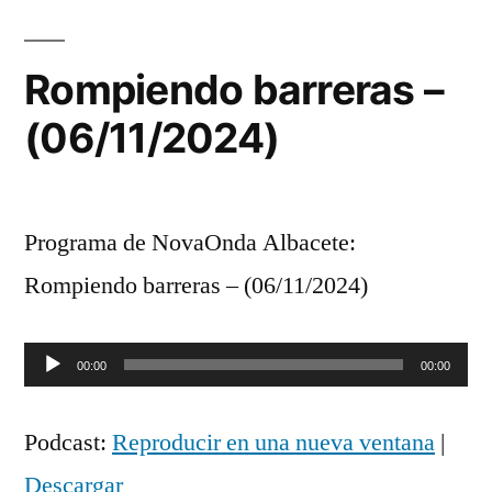
Rompiendo barreras –
(06/11/2024)
Programa de NovaOnda Albacete:
Rompiendo barreras – (06/11/2024)
Reproductor
00:00
00:00
de
Podcast:
Reproducir en una nueva ventana
|
audio
Descargar