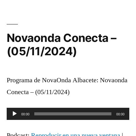
Novaonda Conecta –
(05/11/2024)
Programa de NovaOnda Albacete: Novaonda
Conecta – (05/11/2024)
Reproductor
00:00
00:00
de
Podcast:
Reproducir en una nueva ventana
|