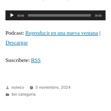
Reproductor
00:00
00:00
de
Podcast:
Reproducir en una nueva ventana
|
audio
Descargar
Suscríbete:
RSS
Publicada
nuteco
5 noviembre, 2024
por
Publicada
Sin categoría
en