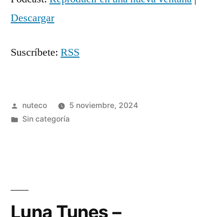
audio
Descargar
Suscríbete:
RSS
Publicada
nuteco
5 noviembre, 2024
por
Publicada
Sin categoría
en
Luna Tunes –