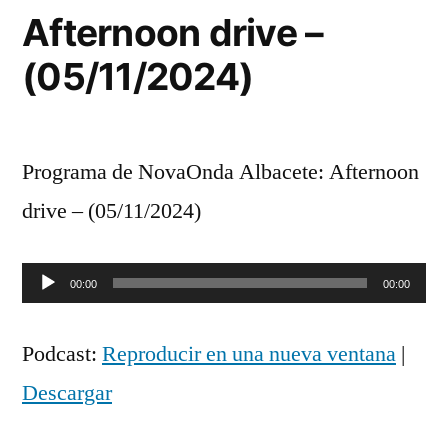
Afternoon drive –
(05/11/2024)
Programa de NovaOnda Albacete: Afternoon
drive – (05/11/2024)
Reproductor
00:00
00:00
de
Podcast:
Reproducir en una nueva ventana
|
audio
Descargar