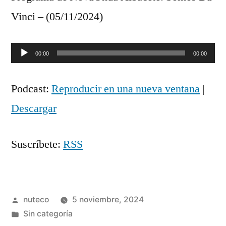
Vinci – (05/11/2024)
Reproductor
00:00
00:00
de
Podcast:
Reproducir en una nueva ventana
|
audio
Descargar
Suscríbete:
RSS
Publicada
nuteco
5 noviembre, 2024
por
Publicada
Sin categoría