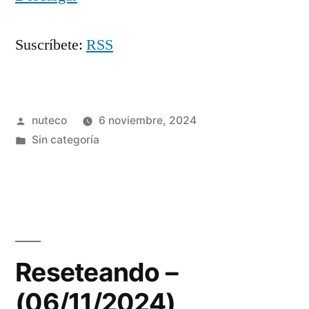
Suscríbete:
RSS
Publicada
nuteco
6 noviembre, 2024
por
Publicada
Sin categoría
en
Reseteando –
(06/11/2024)