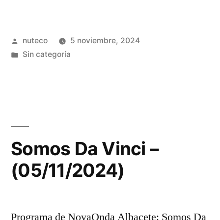
Publicada
nuteco
5 noviembre, 2024
por
Publicada
Sin categoría
en
Somos Da Vinci –
(05/11/2024)
Programa de NovaOnda Albacete: Somos Da