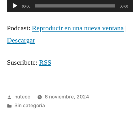
Reproductor
00:00
00:00
de
Podcast:
Reproducir en una nueva ventana
|
audio
Descargar
Suscríbete:
RSS
Publicada
nuteco
6 noviembre, 2024
por
Publicada
Sin categoría
en