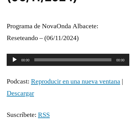
Programa de NovaOnda Albacete:
Reseteando – (06/11/2024)
Reproductor
00:00
00:00
de
Podcast:
Reproducir en una nueva ventana
|
audio
Descargar
Suscríbete:
RSS