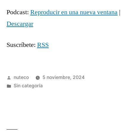
de
Podcast:
Reproducir en una nueva ventana
|
audio
Descargar
Suscríbete:
RSS
Publicada
nuteco
5 noviembre, 2024
por
Publicada
Sin categoría
en