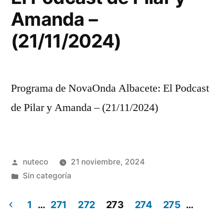
Amanda –
(21/11/2024)
Programa de NovaOnda Albacete: El Podcast
de Pilar y Amanda – (21/11/2024)
Publicada
nuteco
21 noviembre, 2024
por
Publicada
Sin categoría
en
1
…
271
272
273
274
275
…