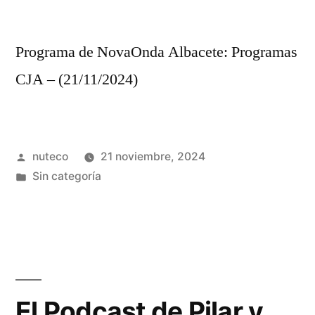
Programa de NovaOnda Albacete: Programas
CJA – (21/11/2024)
Publicada
nuteco
21 noviembre, 2024
por
Publicada
Sin categoría
en
El Podcast de Pilar y