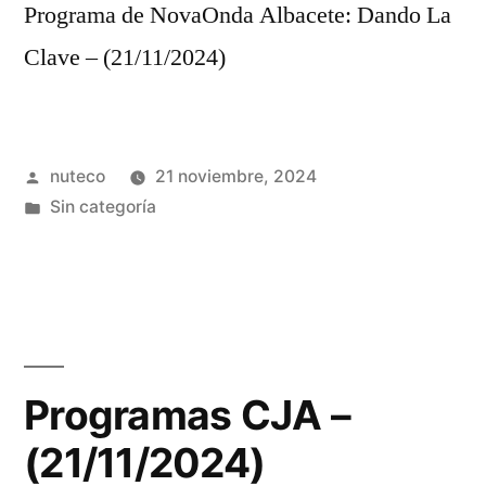
Programa de NovaOnda Albacete: Dando La
Clave – (21/11/2024)
Publicada
nuteco
21 noviembre, 2024
por
Publicada
Sin categoría
en
Programas CJA –
(21/11/2024)