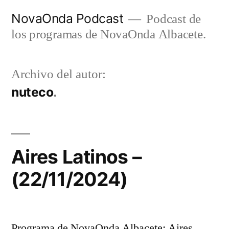
Ir
NovaOnda Podcast
Podcast de
al
los programas de NovaOnda Albacete.
contenido
Archivo del autor:
nuteco
Aires Latinos –
(22/11/2024)
Programa de NovaOnda Albacete: Aires