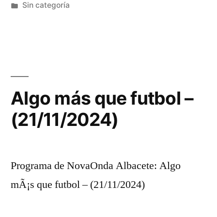
por
Publicada
Sin categoría
en
Algo más que futbol –
(21/11/2024)
Programa de NovaOnda Albacete: Algo
mÃ¡s que futbol – (21/11/2024)