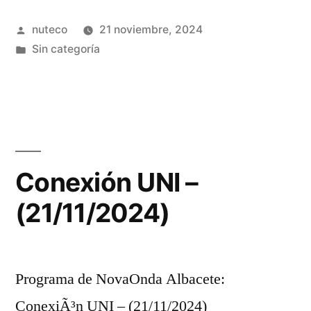
Publicada
nuteco
21 noviembre, 2024
por
Publicada
Sin categoría
en
Conexión UNI –
(21/11/2024)
Programa de NovaOnda Albacete:
ConexiÃ³n UNI – (21/11/2024)