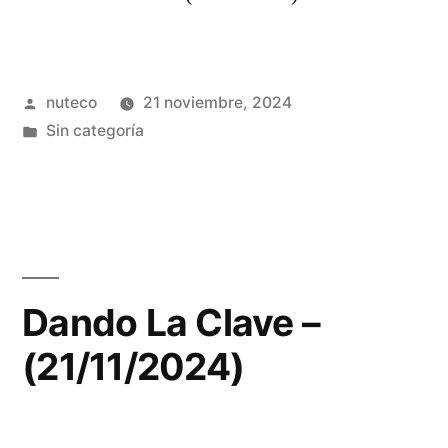
Publicada
nuteco
21 noviembre, 2024
por
Publicada
Sin categoría
en
Dando La Clave –
(21/11/2024)